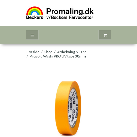
Forside
/
Shop
/
Afdækning & Tape
/
Progold Washi PRO UV tape 38mm