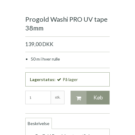
Progold Washi PRO UV tape
38mm
139,00 DKK
50 m i hver rulle
Lagerstatus:
På lager
Køb
stk.
Beskrivelse