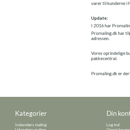
varer til kunderne i 
Update:
I 2016 har Promaling
Promaling.dk har til
adressen.
Vores oprindelige b
pakkecentral.
Promaling.dk er derf
Kategorier
Din kon
Indendørs maling
Log ind
Udendørs maling
Opret bruge