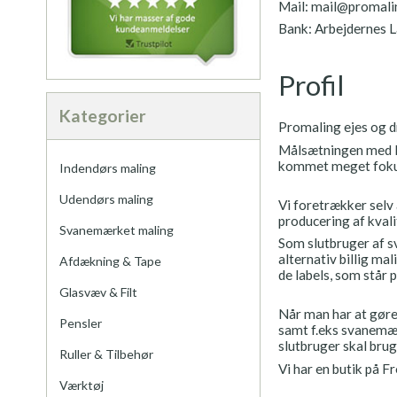
Mail: mail@promali
Bank: Arbejdernes 
Profil
Kategorier
Promaling ejes og d
Målsætningen med Pro
kommet meget fokus 
Indendørs maling
Udendørs maling
Vi foretrækker selv 
producering af kval
Svanemærket maling
Som slutbruger af s
alternativ billig ma
Afdækning & Tape
de labels, som står
Glasvæv & Filt
Når man har at gøre
Pensler
samt f.eks svanemær
slutbruger skal bru
Ruller & Tilbehør
Vi har en butik på F
Værktøj