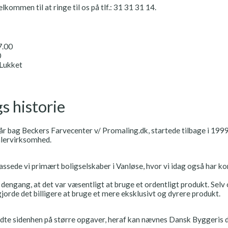
kommen til at ringe til os på tlf.: 31 31 31 14.
7.00
0
 Lukket
s historie
år bag Beckers Farvecenter v/ Promaling.dk, startede tilbage i 1
alervirksomhed.
ssede vi primært boligselskaber i Vanløse, hvor vi idag også har ko
f dengang, at det var væsentligt at bruge et ordentligt produkt. Selv
orde det billigere at bruge et mere eksklusivt og dyrere produkt.
te sidenhen på større opgaver, heraf kan nævnes Dansk Byggeris d