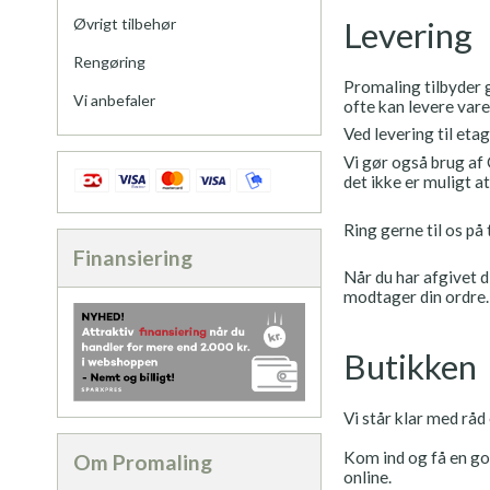
Levering
Øvrigt tilbehør
Rengøring
Promaling tilbyder g
Vi anbefaler
ofte kan levere varer
Ved levering til eta
Vi gør også brug af 
det ikke er muligt at
Ring gerne til os på 
Finansiering
Når du har afgivet di
modtager din ordre. 
Butikken
Vi står klar med råd
Kom ind og få en god
Om Promaling
online.