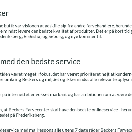
ker
 butik var visionen at adskille sig fra andre farvehandlere, herunder
ke mindst levere den bedste kvalitet af produkter. Det er på kort tid 
rederiksberg, Brønshøj og Søborg, og nye kommer til.
 med den bedste service
 tiden været meget i fokus, det har været prioriteret højt at kundern
er omkring Beckers og miljøet og ikke mindst alle relevante oplysn
 på internettet er vokset markant og har ambitionen om at være de
n, at Beckers Farvecenter skal have den bedste onlineservice - heru
sædet på Frederiksberg.
deservice med mailrespons alle ugens 7 dage råder Beckers Farvece