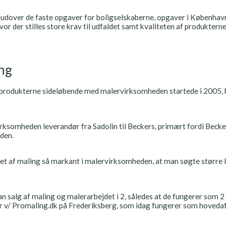
, udover de faste opgaver for boligselskaberne, opgaver i Københav
or der stilles store krav til udfaldet samt kvaliteten af produkterne
ing
produkterne sideløbende med malervirksomheden startede i 2005, hvor
irksomheden leverandør fra Sadolin til Beckers, primært fordi Becke
den.
et af maling så markant i malervirksomheden, at man søgte større 
 salg af maling og malerarbejdet i 2, således at de fungerer som 2 f
 v/ Promaling.dk på Frederiksberg, som idag fungerer som hovedaf