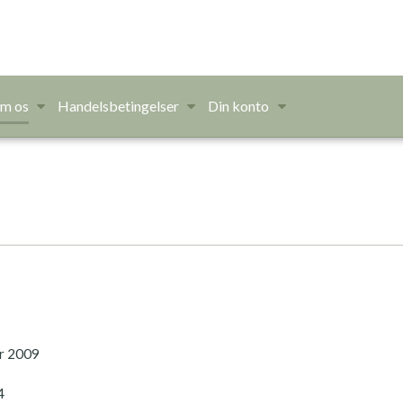
m os
Handelsbetingelser
Din konto
g
9
er 2009
14