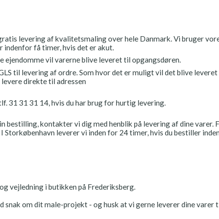
ratis levering af kvalitetsmaling over hele Danmark. Vi bruger vores
 indenfor få timer, hvis det er akut.
ge ejendomme vil varerne blive leveret til opgangsdøren.
GLS til levering af ordre. Som hvor det er muligt vil det blive lever
 levere direkte til adressen
tlf. 31 31 31 14, hvis du har brug for hurtig levering.
n bestilling, kontakter vi dig med henblik på levering af dine varer. Fr
I Storkøbenhavn leverer vi inden for 24 timer, hvis du bestiller inden
 og vejledning i butikken på Frederiksberg.
 snak om dit male-projekt - og husk at vi gerne leverer dine varer ti