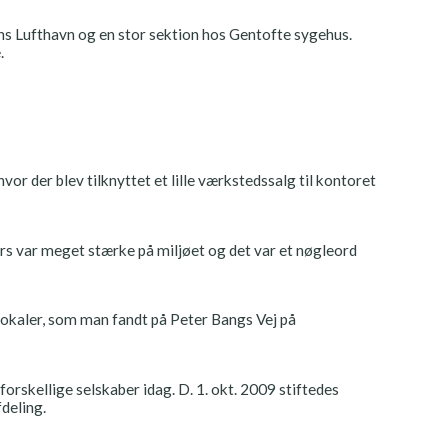
ns Lufthavn og en stor sektion hos Gentofte sygehus.
.
 der blev tilknyttet et lille værkstedssalg til kontoret
rs var meget stærke på miljøet og det var et nøgleord
lokaler, som man fandt på Peter Bangs Vej på
orskellige selskaber idag. D. 1. okt. 2009 stiftedes
deling.