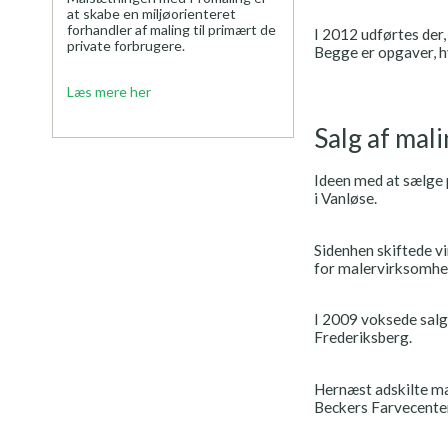
at skabe en miljøorienteret
forhandler af maling til primært de
I 2012 udførtes der
private forbrugere.
Begge er opgaver, hv
Læs mere her
Salg af mal
Ideen med at sælge 
i Vanløse.
Sidenhen skiftede v
for malervirksomhe
I 2009 voksede salg
Frederiksberg.
Hernæst adskilte man
Beckers Farvecenter