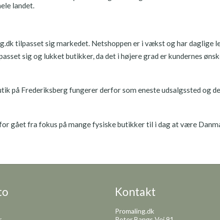
hele landet.
.dk tilpasset sig markedet. Netshoppen er i vækst og har daglige le
passet sig og lukket butikker, da det i højere grad er kundernes øn
utik på Frederiksberg fungerer derfor som eneste udsalgssted og det
or gået fra fokus på mange fysiske butikker til i dag at være Danma
to
Kontakt
Promaling.dk
r
Peter Bangs Vej 91