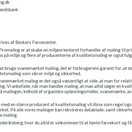
ng.dk
Landsbank
rives af Beckers Farvecenter.
maling er at skabe en miljøorienteret forhandler af maling til prim
på miljø og flere af producenterne af kvalitetsmaling er også fulgt
at bruge svanemærket maling, det er forbrugerens garanti for, at der
itetsmaling som sikrer miljø og sikkerhed.
vanemærket maling er det også væsentligt at vide, at man for relati
ling. Vi anbefaler, når man handler maling, at man altid søger en kva
 på malingen, indhold af organiske opløsningsmidler, svanemærke, 
 med en større producent af kvalitetsmaling vil disse som regel o
ket. På alle vores malinger kan rekvireres datablade, samt sikkerh
ge maling.
rederiksberg, hvor du altid er velkommen til at hente farvekort og få 