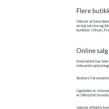
Flere butik
Udover at have denne
en høj service og ik
butikker i Virum, F
Online salg
Internettet har hele
relevante oplysning
Beckers Farvecenter
Ligeledes er visione
er tilknyttet hoved
Udover effektiv kun