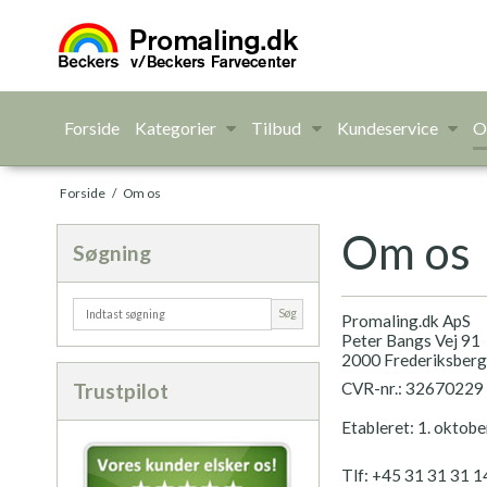
Forside
Kategorier
Tilbud
Kundeservice
O
Forside
/
Om os
Om os
Søgning
Søg
Promaling.dk ApS
Peter Bangs Vej 91
2000 Frederiksber
CVR-nr.: 3267022
Trustpilot
Etableret: 1. oktob
Tlf: +45 31 31 31 