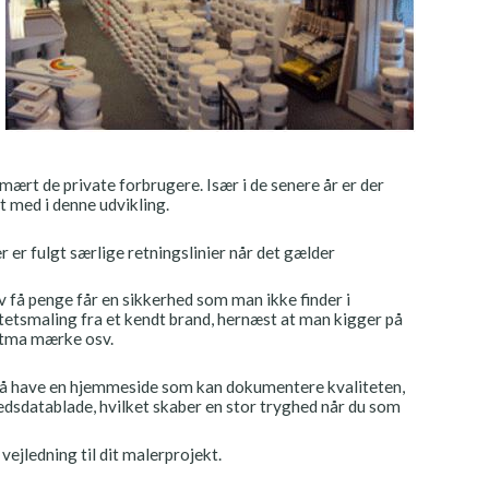
ært de private forbrugere. Især i de senere år er der
 med i denne udvikling.
 er fulgt særlige retningslinier når det gælder
v få penge får en sikkerhed som man ikke finder i
litetsmaling fra et kendt brand, hernæst at man kigger på
astma mærke osv.
gså have en hjemmeside som kan dokumentere kvaliteten,
edsdatablade, hvilket skaber en stor tryghed når du som
vejledning til dit malerprojekt.