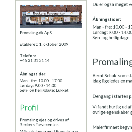
Du er også meget vel
Åbningstider:
Man - fre: 10.00 - 1
Lørdag: 9.00 - 14.0
Promaling.dk ApS
Søn- og helligdage:
Etableret: 1. oktober 2009
Telefon:
Promaling
+45 31 31 31 14
Åbningstider:
Bernt Sebak, som st
idag ligeledes en m
Man - fre: 10.00 - 17.00
Lørdag: 9.00 - 14.00
Søn- og helligdage: Lukket
Dengang i starten pa
Profil
Vi fandt hurtig ud a
øvrige egenskaber gj
Promaling ejes og drives af
Beckers Farvecenter.
Malerfirmaet begynd
Målsætningen med Promaling er