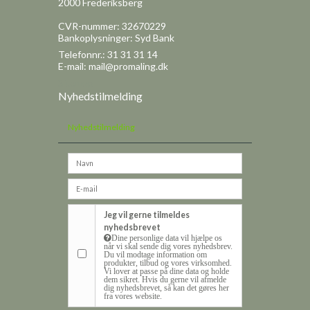
2000 Frederiksberg
CVR-nummer: 32670229
Bankoplysninger: Syd Bank
Telefonnr.: 31 31 31 14
E-mail
:
mail@promaling.dk
Sitemap
Nyhedstilmelding
Nyhedstilmelding
Jeg vil gerne tilmeldes
nyhedsbrevet
Dine personlige data vil hjælpe os
når vi skal sende dig vores nyhedsbrev.
Du vil modtage information om
produkter, tilbud og vores virksomhed.
Vi lover at passe på dine data og holde
dem sikret. Hvis du gerne vil afmelde
dig nyhedsbrevet, så kan det gøres her
fra vores website.