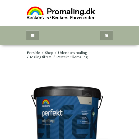
Forside
/
Shop
/
Udendørs maling
/
Maling til træ
/
Perfekt Oliemaling