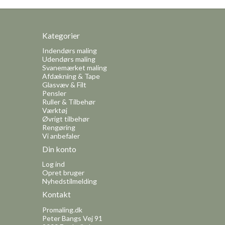
Kategorier
Indendørs maling
Udendørs maling
Svanemærket maling
Afdækning & Tape
Glasvæv & Filt
Pensler
Ruller & Tilbehør
Værktøj
Øvrigt tilbehør
Rengøring
Vi anbefaler
Din konto
Log ind
Opret bruger
Nyhedstilmelding
Kontakt
Promaling.dk
Peter Bangs Vej 91