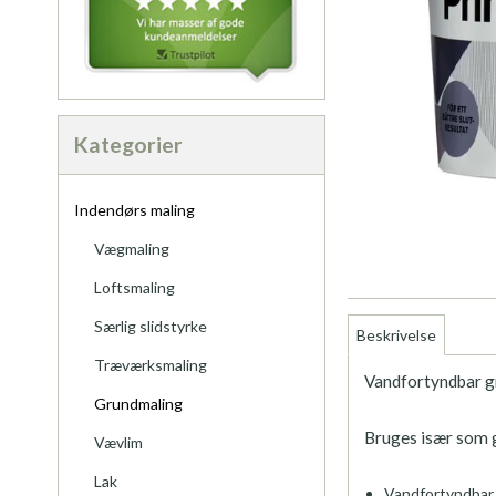
Kategorier
Indendørs maling
Vægmaling
Loftsmaling
Særlig slidstyrke
Beskrivelse
Træværksmaling
Vandfortyndbar gr
Grundmaling
Bruges især som 
Vævlim
Lak
Vandfortyndbar