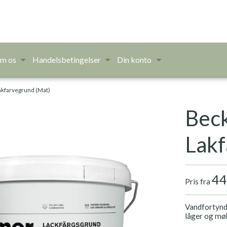
m os
Handelsbetingelser
Din konto
akfarvegrund (Mat)
Beck
Lakf
44
Pris fra
Vandfortyndb
låger og mø