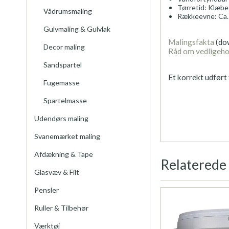
Tørretid: Klæbef
Vådrumsmaling
Rækkeevne: Ca. 8
Gulvmaling & Gulvlak
Malingsfakta
(do
Decor maling
Råd om vedligeho
Sandspartel
Et korrekt udført
Fugemasse
Spartelmasse
Udendørs maling
Svanemærket maling
Afdækning & Tape
Relaterede
Glasvæv & Filt
Pensler
Ruller & Tilbehør
Værktøj