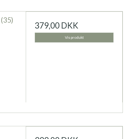
 (35)
379,00 DKK
Vis produkt