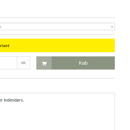
e
riant
Køb
stk.
er indendørs.