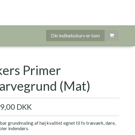
Din indkøbskurv er tom
ers Primer
arvegrund (Mat)
9,00 DKK
ar grundmaling af høj kvalitet egnet til fx træværk, døre,
bler indendørs.