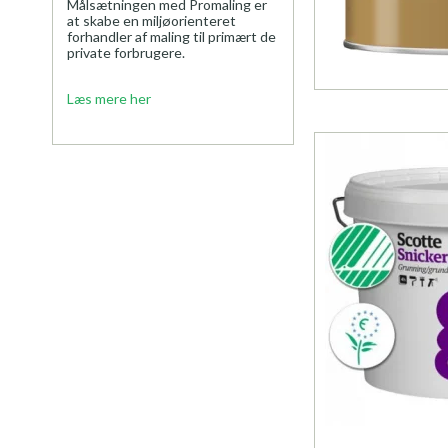
Målsætningen med Promaling er
at skabe en miljøorienteret
forhandler af maling til primært de
private forbrugere.
Læs mere her