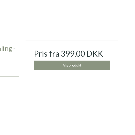
ling -
Pris fra
399,00 DKK
Vis produkt